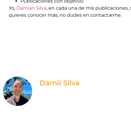
Publicaciones con objetivo.
Yo,
Damian Silva
, en cada una de mis publicaciones, 
quieres conocer más, no dudes en contactarme.
Damii Silva
Te ayudo a entender lo que necesitas
manera constante y venderles de man