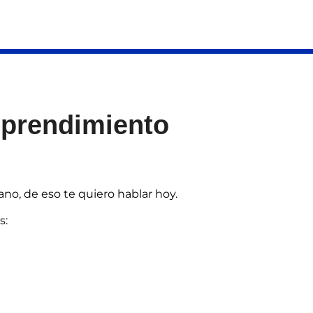
Home
Curso
mprendimiento
no, de eso te quiero hablar hoy.
s: